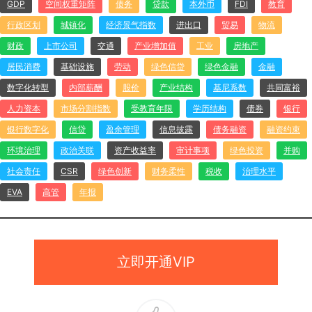
GDP
空间权重矩阵
债务
贷款
本外币
FDI
教育
行政区划
城镇化
经济景气指数
进出口
贸易
物流
财政
上市公司
交通
产业增加值
工业
房地产
居民消费
基础设施
劳动
绿色信贷
绿色金融
金融
数字化转型
内部薪酬
股价
产业结构
基尼系数
共同富裕
人力资本
市场分割指数
受教育年限
学历结构
债券
银行
银行数字化
信贷
盈余管理
信息披露
债务融资
融资约束
环境治理
政治关联
资产收益率
审计事项
绿色投资
并购
社会责任
CSR
绿色创新
财务柔性
税收
治理水平
EVA
高管
年报
立即开通VIP