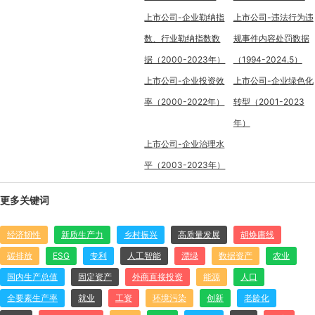
上市公司-企业勒纳指
上市公司-违法行为违
数、行业勒纳指数数
规事件内容处罚数据
据（2000-2023年）
（1994-2024.5）
上市公司-企业投资效
上市公司-企业绿色化
率（2000-2022年）
转型（2001-2023
年）
上市公司-企业治理水
平（2003-2023年）
更多关键词
经济韧性
新质生产力
乡村振兴
高质量发展
胡焕庸线
碳排放
ESG
专利
人工智能
漂绿
数据资产
农业
国内生产总值
固定资产
外商直接投资
能源
人口
全要素生产率
就业
工资
环境污染
创新
老龄化