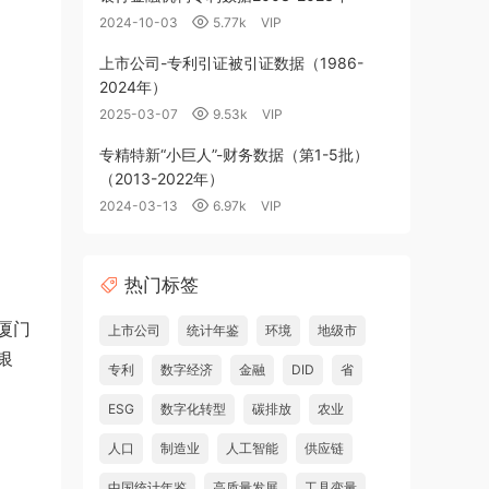
2024-10-03
5.77k
VIP
上市公司-专利引证被引证数据（1986-
2024年）
2025-03-07
9.53k
VIP
专精特新“小巨人”-财务数据（第1-5批）
（2013-2022年）
2024-03-13
6.97k
VIP
热门标签
厦门
上市公司
统计年鉴
环境
地级市
银
专利
数字经济
金融
DID
省
ESG
数字化转型
碳排放
农业
人口
制造业
人工智能
供应链
中国统计年鉴
高质量发展
工具变量