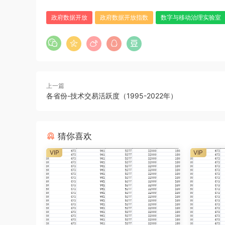
政府数据开放
政府数据开放指数
数字与移动治理实验室
上一篇
各省份-技术交易活跃度（1995-2022年）
猜你喜欢
VIP
VIP