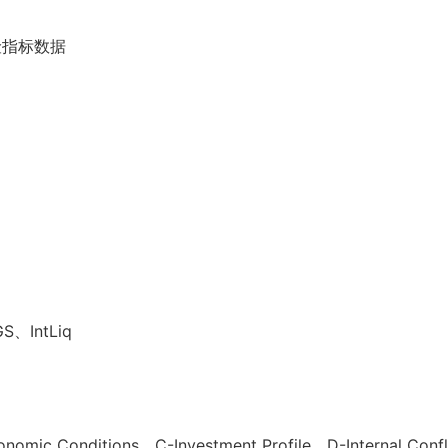
险指标数据
、IntLiq
mic Conditions、C-Investment Profile、D-Internal Conf