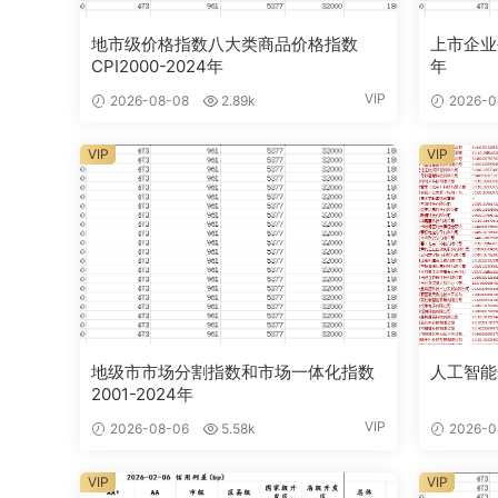
地市级价格指数八大类商品价格指数
上市企业
CPI2000-2024年
年
VIP
2026-08-08
2.89k
2026-0
VIP
VIP
地级市市场分割指数和市场一体化指数
人工智能企
2001-2024年
VIP
2026-08-06
5.58k
2026-0
VIP
VIP