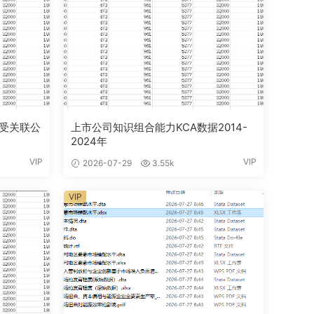
受关联公
上市公司知识组合能力KCA数据2014-
2024年
VIP
VIP
2026-07-29
3.55k
VIP