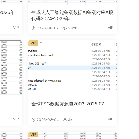
2025年
生成式人工智能备案数据AI备案对应A股
代码2024-2026年
VIP
VIP
2026-08-07
5.62k
VIP
全球ESG数据资源包2002-2025.07
VIP
VIP
2026-08-04
3k
VIP