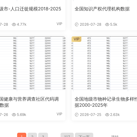
级市-人口迁徙规模2018-2025
全国知识产权代理机构数据
VIP
7-28
4.77k
2026-07-28
5.5k
VIP
中国健康与营养调查社区代码调
全国地级市物种记录生物多样
数据
据2000-2025年
VIP
7-26
5.69k
2026-07-25
2.63k
1
2
3
...
117
下一页
跳转