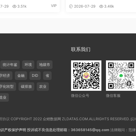
VIP
7-29
3.51k
2026-07-29
3.46k
联系我们
统计年鉴
环境
地级市
字经济
金融
DID
省
字化转型
碳排放
农业
微信公众号
微信客服
造业
用协议
COPYRIGHT 2022 众鲤数据网 ZLDATAS.COM.ALLRIGHTS RESERVED.
皖I
知识产权保护声明
投诉或不良信息处理邮箱：363658145@qq.com
法律顾问：范律