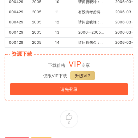
000429
2005
10
请问曹晓峰：公司2006的业绩增长是否放缓。
000429
2005
11
有没有考虑将各个收费站的车流量信息在网站上实时显示？？？
000429
2005
12
请问曹晓峰：请问公司所有路段近期有没有严重老化，需要进行较大规模修理的情况，因为这样会严重影响当期业绩。谢谢！
000429
2005
13
2000—2005年平均每年业务接待费多少？
000429
2005
14
请问肖来久：公司将考虑通过资产证券化进行融资吗?是怎么回事,能否给我解释解释?谢谢
资源下载
VIP
下载价格
专享
仅限VIP下载
升级VIP
请先登录
0