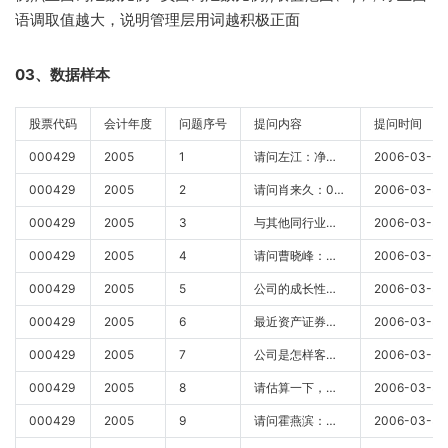
语调取值越大，说明管理层用词越积极正面
03、数据样本
股票代码
会计年度
问题序号
提问内容
提问时间
000429
2005
1
请问左江：净利润增幅大于收入和主营业务利润的增幅,主要是什么原因呢?
000429
2005
2
请问肖来久：05年报的业绩还可以,请问今年06年的业绩情况预计什么情况?能达到多少的增幅?
000429
2005
3
与其他同行业的上市公司例如宁沪高速\深高速\皖通高速\华北高速\东北高速\赣粤高速等等上市公司相比较,粤高速的融资成本和维修费等财务指标在行业中处于什么地位呢？
000429
2005
4
请问曹晓峰：过去三年的利润增长率分别为多少?
000429
2005
5
公司的成长性太差，公司高管是否尽职，公司高管年薪多少，占利润的比例？是否公开娉请能带来成长性的高管？
000429
2005
6
最近资产证券化，发行短期融资券都很火，也是降低成本的手段，公司有没有考虑？
000429
2005
7
公司是怎样客观地认识和评价中小股东对公司的作用？对于投资贵公司而亏损的股东，你想说点什么？
000429
2005
8
请估算一下，现在重新建设公司拥有的公路和桥梁，需要多少投资？
000429
2005
9
请问霍燕滨：公司高管有没有”自律”的具体措施?