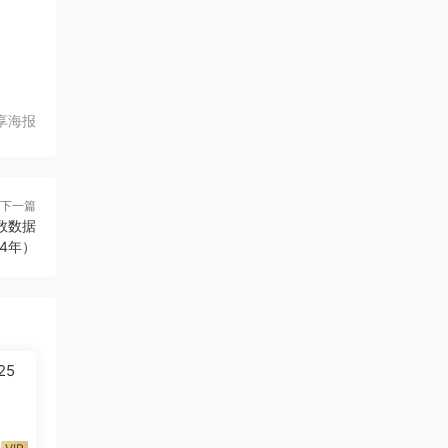
享海报
下一篇
数数据
24年）
25