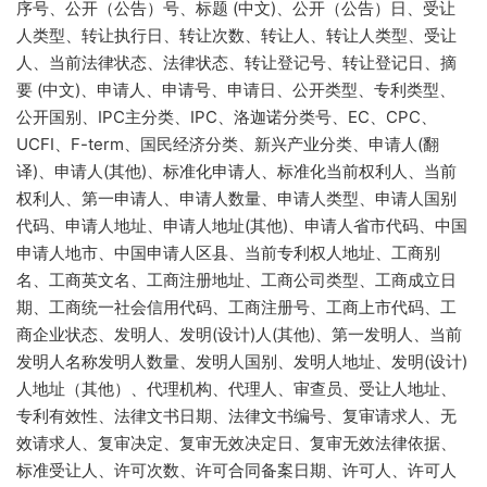
序号、公开（公告）号、标题 (中文)、公开（公告）日、受让
人类型、转让执行日、转让次数、转让人、转让人类型、受让
人、当前法律状态、法律状态、转让登记号、转让登记日、摘
要 (中文)、申请人、申请号、申请日、公开类型、专利类型、
公开国别、IPC主分类、IPC、洛迦诺分类号、EC、CPC、
UCFI、F-term、国民经济分类、新兴产业分类、申请人(翻
译)、申请人(其他)、标准化申请人、标准化当前权利人、当前
权利人、第一申请人、申请人数量、申请人类型、申请人国别
代码、申请人地址、申请人地址(其他)、申请人省市代码、中国
申请人地市、中国申请人区县、当前专利权人地址、工商别
名、工商英文名、工商注册地址、工商公司类型、工商成立日
期、工商统一社会信用代码、工商注册号、工商上市代码、工
商企业状态、发明人、发明(设计)人(其他)、第一发明人、当前
发明人名称发明人数量、发明人国别、发明人地址、发明(设计)
人地址（其他）、代理机构、代理人、审查员、受让人地址、
专利有效性、法律文书日期、法律文书编号、复审请求人、无
效请求人、复审决定、复审无效决定日、复审无效法律依据、
标准受让人、许可次数、许可合同备案日期、许可人、许可人