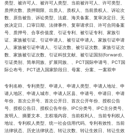
类型、被许可人、被许可人类型、当前被许可人、许可类型、
质押次数、质押期限、出质人、质权人、当前质权人、诉讼次
数、原告被告、诉讼类型、法庭、海关备案、复审决定日、无
效决定日、口审日期、法律事件、复审请求日、许可合同备案
号、质押号、合享价值度、引证专利、被引证专利、家族引
证、家族被引证、引证申请人、被引证申请人、家族引证申请
人、家族被引证申请人、引证次数、被引证次数、家族引证次
数、家族被引证次数、引证科技文献、被引证国别(forward)、
引证类别、简单同族、扩展同族、、PCT国际申请号、PCT国
际公布号、PCT进入国家阶段日、母案、分案、一案双申
专利名称、专利类型、申请人、申请人类型、申请人地址、申
请人地区、申请人城市、申请人区县、申请号、申请日、申请
年份、首次公开号、首次公开日、首次公开年份、授权公告
号、授权公告日、授权公告年份、IPC分类号、IPC主分类号、
发明人、摘要文本、主权项内容、当前权利人、当前专利权人
地址、专利权人类型、统一社会信用代码、专利有效性、当前
法律状态、历史法律状态、转让次数、转让生效日、转让生效