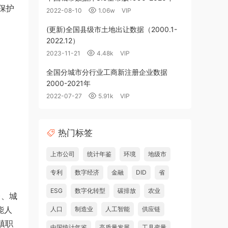
保护
2022-08-10
1.06w
VIP
(更新)全国县级市土地出让数据（2000.1-
2022.12）
2023-11-21
4.48k
VIP
全国分城市分行业工商新注册企业数据
2000-2021年
2022-07-27
5.91k
VIP
热门标签
上市公司
统计年鉴
环境
地级市
专利
数字经济
金融
DID
省
ESG
数字化转型
碳排放
农业
)、城
能人
人口
制造业
人工智能
供应链
镇职
中国统计年鉴
高质量发展
工具变量