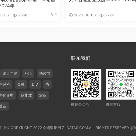
2024年
VIP
8-06
5.56k
2026-08-06
5.72k
联系我们
统计年鉴
环境
地级市
字经济
金融
DID
省
字化转型
碳排放
农业
微信公众号
微信客服
造业
用协议
COPYRIGHT 2022 众鲤数据网 ZLDATAS.COM.ALLRIGHTS RESERVED.
皖I