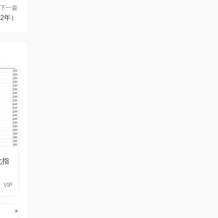
下一篇
22年）
化指
VIP