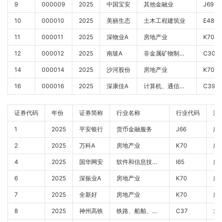
9
000009
2025
中国宝安
其他金融业
J69
10
000010
2025
美丽生态
土木工程建筑业
E48
11
000011
2025
深物业A
房地产业
K70
12
000012
2025
南玻A
非金属矿物制品业
C30
14
000014
2025
沙河股份
房地产业
K70
16
000016
2025
深康佳A
计算机、通信和其他电子设备制造业
C39
证券代码
年份
证券简称
行业名称
行业代码
注
1
2025
平安银行
货币金融服务
J66
2
2025
万科A
房地产业
K70
4
2025
国华网安
软件和信息技术服务业
I65
6
2025
深振业A
房地产业
K70
7
2025
全新好
房地产业
K70
8
2025
神州高铁
铁路、船舶、航空航天和其他运输设备制造业
C37