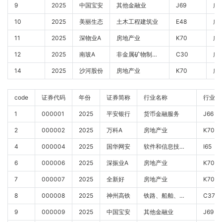
9
2025
中国宝安
其他金融业
J69
10
2025
美丽生态
土木工程建筑业
E48
11
2025
深物业A
房地产业
K70
12
2025
南玻A
非金属矿物制品业
C30
14
2025
沙河股份
房地产业
K70
code
证券代码
年份
证券简称
行业名称
行业代
1
000001
2025
平安银行
货币金融服务
J66
2
000002
2025
万科A
房地产业
K70
4
000004
2025
国华网安
软件和信息技术服务业
I65
6
000006
2025
深振业A
房地产业
K70
7
000007
2025
全新好
房地产业
K70
8
000008
2025
神州高铁
铁路、船舶、航空航天和其他运输设备制造业
C37
9
000009
2025
中国宝安
其他金融业
J69