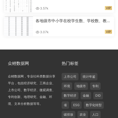
年
VIP
3.57k
各地级市中小学在校学生数、学校数、教师
人数2000-2024年
VIP
3.07k
众鲤数据网
热门标签
众鲤数据网，专业社科类数据分享
上市公司
统计年鉴
平台，包括经济研究、工商企业、
环境
地级市
专利
上市公司、数字经济、微观调查、
数字经济
金融
DID
专利创新、地理研究、金融、环
境、文本分析数据等等。
省
ESG
数字化转型
碳排放
农业
人口