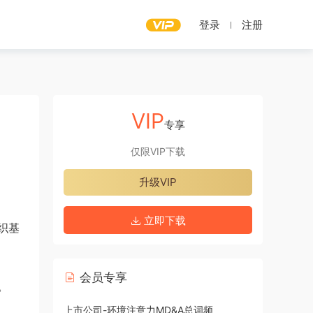
登录
注册
VIP
专享
仅限VIP下载
升级VIP
立即下载
织基
会员专享
。
上市公司-环境注意力MD&A总词频