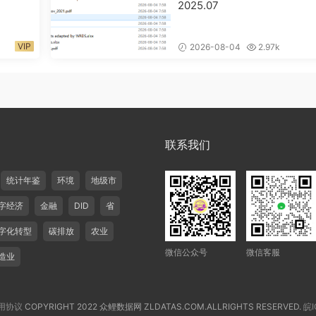
2025.07
VIP
2026-08-04
2.97k
联系我们
统计年鉴
环境
地级市
字经济
金融
DID
省
字化转型
碳排放
农业
微信公众号
微信客服
造业
用协议
COPYRIGHT 2022 众鲤数据网 ZLDATAS.COM.ALLRIGHTS RESERVED.
皖I