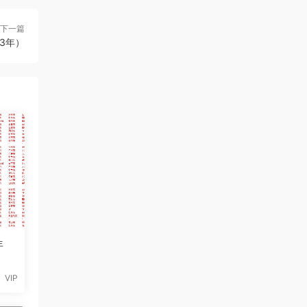
下一篇
23年）
年
VIP