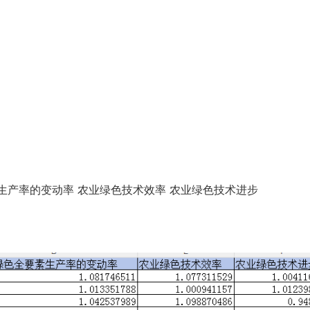
素生产率的变动率 农业绿色技术效率 农业绿色技术进步