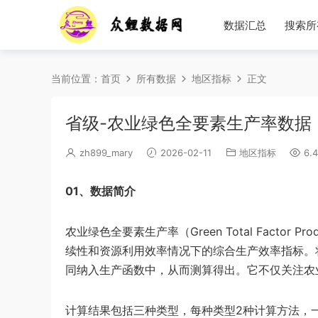
数据汇总
搜索所
当前位置：
首页
所有数据
地区指标
正文
省级-农业绿色全要素生产率数据（2
zh899_mary
2026-02-11
地区指标
6.4
01、数据简介
农业绿色全要素生产率（Green Total Factor Prod
续性和资源利用效率情况下的综合生产效率指标。
同纳入生产函数中，从而测算得出。它不仅关注农
计算结果包括三种类型，每种类型2种计算方法，