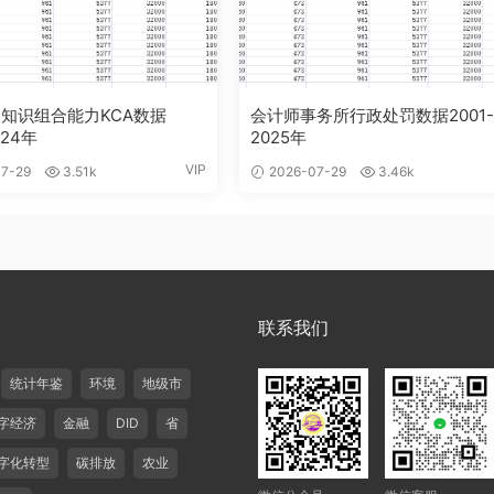
知识组合能力KCA数据
会计师事务所行政处罚数据2001
024年
2025年
VIP
7-29
3.51k
2026-07-29
3.46k
联系我们
统计年鉴
环境
地级市
字经济
金融
DID
省
字化转型
碳排放
农业