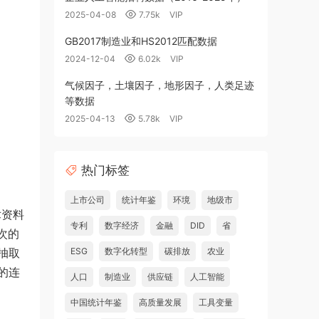
2025-04-08
7.75k
VIP
GB2017制造业和HS2012匹配数据
2024-12-04
6.02k
VIP
气候因子，土壤因子，地形因子，人类足迹
等数据
2025-04-13
5.78k
VIP
热门标签
上市公司
统计年鉴
环境
地级市
术资料
专利
数字经济
金融
DID
省
次的
抽取
ESG
数字化转型
碳排放
农业
的连
人口
制造业
供应链
人工智能
中国统计年鉴
高质量发展
工具变量