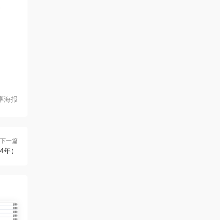
享海报
下一篇
24年）