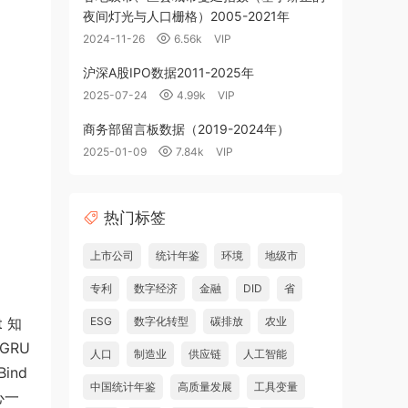
夜间灯光与人口栅格）2005-2021年
2024-11-26
6.56k
VIP
沪深A股IPO数据2011-2025年
2025-07-24
4.99k
VIP
商务部留言板数据（2019-2024年）
2025-01-09
7.84k
VIP
热门标签
上市公司
统计年鉴
环境
地级市
专利
数字经济
金融
DID
省
t 知
ESG
数字化转型
碳排放
农业
 GRU
人口
制造业
供应链
人工智能
ind
中国统计年鉴
高质量发展
工具变量
文心一