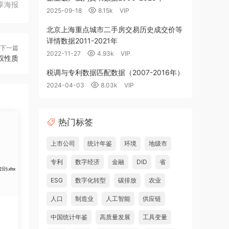
享海报
2025-09-18
8.15k
VIP
北京上海重点城市二手房交易历史成交价等
详情数据2011-2021年
下一篇
2022-11-27
4.93k
VIP
权性质
税调与专利数据匹配数据（2007-2016年）
2024-04-03
8.03k
VIP
热门标签
上市公司
统计年鉴
环境
地级市
专利
数字经济
金融
DID
省
ESG
数字化转型
碳排放
农业
人口
制造业
人工智能
供应链
中国统计年鉴
高质量发展
工具变量