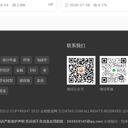
VIP
8-04
2.99k
2026-07-28
4.77k
联系我们
统计年鉴
环境
地级市
字经济
金融
DID
省
字化转型
碳排放
农业
微信公众号
微信客服
造业
用协议
COPYRIGHT 2022 众鲤数据网 ZLDATAS.COM.ALLRIGHTS RESERVED.
皖I
知识产权保护声明
投诉或不良信息处理邮箱：363658145@qq.com
法律顾问：范律