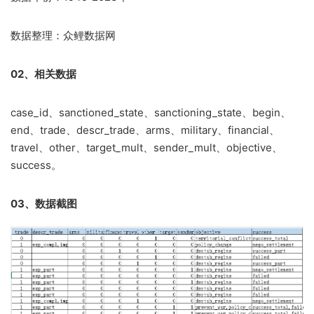
数据整理：众鲤数据网
02、相关数据
case_id、sanctioned_state、sanctioning_state、begin、
end、trade、descr_trade、arms、military、financial、
travel、other、target_mult、sender_mult、objective、
success。
03、数据截图