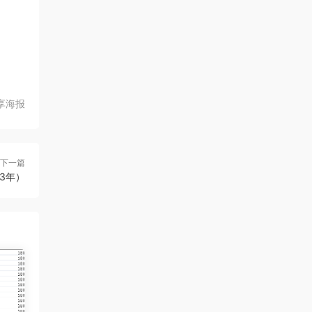
享海报
下一篇
23年）