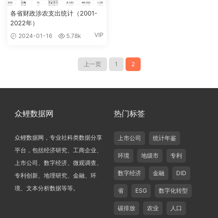
各省财政涉农支出统计（2001-
2022年）
VIP
2024-01-16
5.78k
上一页
1
2
众鲤数据网
热门标签
众鲤数据网，专业社科类数据分享
上市公司
统计年鉴
平台，包括经济研究、工商企业、
环境
地级市
专利
上市公司、数字经济、微观调查、
数字经济
金融
DID
专利创新、地理研究、金融、环
境、文本分析数据等等。
省
ESG
数字化转型
碳排放
农业
人口