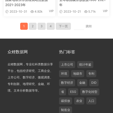
2021-2023年
年
VIP
VIP
2023-10-31
4.92k
2023-10-21
5.71k
1
2
3
4
下一页
跳转
众鲤数据网
热门标签
众鲤数据网，专业社科类数据分享
上市公司
统计年鉴
平台，包括经济研究、工商企业、
环境
地级市
专利
上市公司、数字经济、微观调查、
数字经济
金融
DID
专利创新、地理研究、金融、环
境、文本分析数据等等。
省
ESG
数字化转型
碳排放
农业
人口
制造业