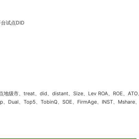
台试点DID
reat、did、distant、Size、Lev ROA、ROE、ATO
dep、Dual、Top5、TobinQ、SOE、FirmAge、INST、Mshare