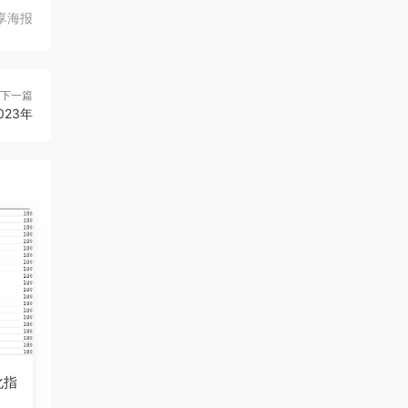
享海报
下一篇
23年
化指