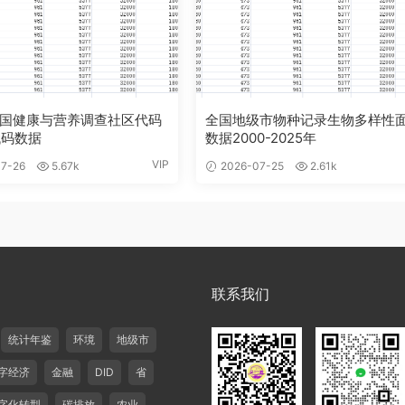
中国健康与营养调查社区代码
全国地级市物种记录生物多样性
代码数据
数据2000-2025年
VIP
7-26
5.67k
2026-07-25
2.61k
联系我们
统计年鉴
环境
地级市
字经济
金融
DID
省
字化转型
碳排放
农业