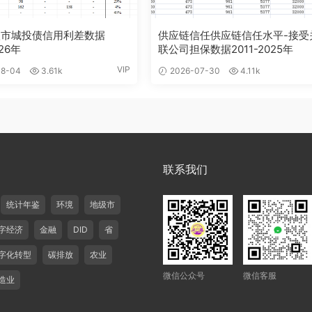
级市城投债信用利差数据
供应链信任供应链信任水平-接受
026年
联公司担保数据2011-2025年
VIP
8-04
3.61k
2026-07-30
4.11k
联系我们
统计年鉴
环境
地级市
字经济
金融
DID
省
字化转型
碳排放
农业
微信公众号
微信客服
造业