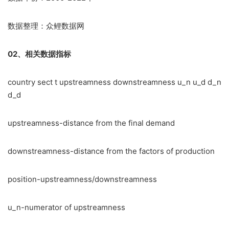
数据整理：众鲤数据网
02、相关数据指标
country sect t upstreamness downstreamness u_n u_d d_n
d_d
upstreamness-distance from the final demand
downstreamness-distance from the factors of production
position-upstreamness/downstreamness
u_n-numerator of upstreamness