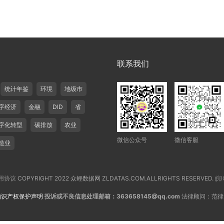
联系我们
统计年鉴
环境
地级市
字经济
金融
DID
省
字化转型
碳排放
农业
微信公众号
微信客服
造业
用协议
COPYRIGHT 2022 众鲤数据网 ZLDATAS.COM.ALLRIGHTS RESERVED.
皖I
知识产权保护声明
投诉或不良信息处理邮箱：363658145@qq.com
法律顾问：范律