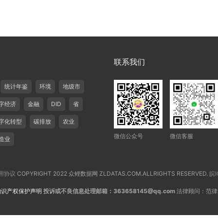
联系我们
统计年鉴
环境
地级市
字经济
金融
DID
省
字化转型
碳排放
农业
微信公众号
微信客服
造业
用协议
COPYRIGHT 2022 众鲤数据网 ZLDATAS.COM.ALLRIGHTS RESERVED.
皖I
知识产权保护声明
投诉或不良信息处理邮箱：363658145@qq.com
法律顾问：范律