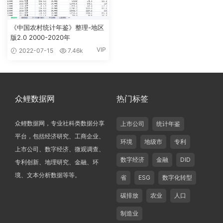
《中国农村统计年鉴》整理-地区
版2.0 2000-2020年
VIP
2022-07-15
7.46k
众鲤数据网
热门标签
众鲤数据网，专业社科类数据分享
上市公司
统计年鉴
平台，包括经济研究、工商企业、
环境
地级市
专利
上市公司、数字经济、微观调查、
数字经济
金融
DID
专利创新、地理研究、金融、环
境、文本分析数据等等。
省
ESG
数字化转型
碳排放
农业
人口
制造业