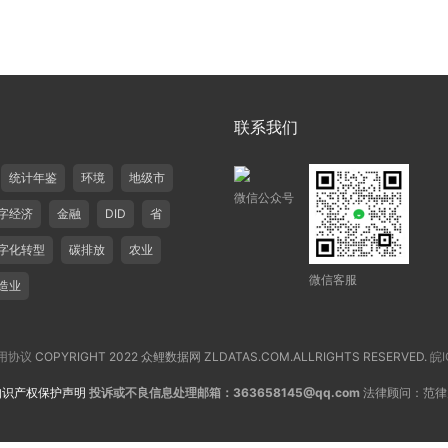
联系我们
统计年鉴
环境
地级市
微信公众号
字经济
金融
DID
省
字化转型
碳排放
农业
微信客服
造业
用协议
COPYRIGHT 2022 众鲤数据网 ZLDATAS.COM.ALLRIGHTS RESERVED.
皖I
知识产权保护声明
投诉或不良信息处理邮箱：363658145@qq.com
法律顾问：范律