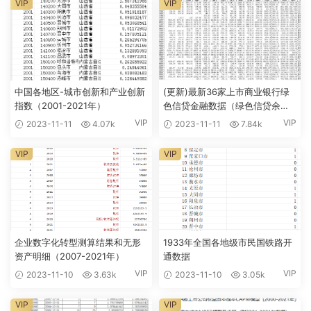
VIP
VIP
中国各地区-城市创新和产业创新
(更新)最新36家上市商业银行绿
指数（2001-2021年）
色信贷金融数据（绿色信贷余
额、期末贷款总额、营收增长
VIP
VIP
2023-11-11
4.07k
2023-11-11
7.84k
率）2007-2022年
VIP
VIP
企业数字化转型测算结果和无形
1933年全国各地级市民国铁路开
资产明细（2007-2021年）
通数据
VIP
VIP
2023-11-10
3.63k
2023-11-10
3.05k
VIP
VIP