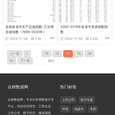
全国各省市生产总值指数-工业增
2000-2019年各省市资源错配指
加值指数（1999-2020年）
数
VIP
VIP
2023-11-08
3.2k
2023-11-08
3.22k
上一页
1
···
75
76
77
78
79
...
81
下一页
跳转
众鲤数据网
热门标签
众鲤数据网，专业社科类数据分享
上市公司
统计年鉴
平台，包括经济研究、工商企业、
环境
地级市
专利
上市公司、数字经济、微观调查、