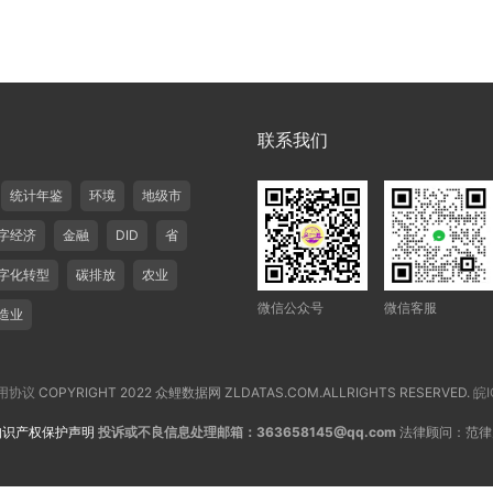
联系我们
统计年鉴
环境
地级市
字经济
金融
DID
省
字化转型
碳排放
农业
微信公众号
微信客服
造业
用协议
COPYRIGHT 2022 众鲤数据网 ZLDATAS.COM.ALLRIGHTS RESERVED.
皖I
知识产权保护声明
投诉或不良信息处理邮箱：363658145@qq.com
法律顾问：范律