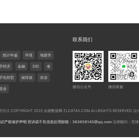
联系我们
统计年鉴
环境
地级市
字经济
金融
DID
省
字化转型
碳排放
农业
微信公众号
微信客服
造业
用协议
COPYRIGHT 2022 众鲤数据网 ZLDATAS.COM.ALLRIGHTS RESERVED.
皖I
知识产权保护声明
投诉或不良信息处理邮箱：363658145@qq.com
法律顾问：范律