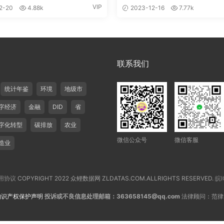
VIP
2-20
4.88k
2023-12-16
7.77k
联系我们
统计年鉴
环境
地级市
字经济
金融
DID
省
字化转型
碳排放
农业
微信公众号
微信客服
造业
用协议
COPYRIGHT 2022 众鲤数据网 ZLDATAS.COM.ALLRIGHTS RESERVED.
皖I
知识产权保护声明
投诉或不良信息处理邮箱：363658145@qq.com
法律顾问：范律