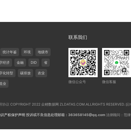
联系我们
统计年鉴
环境
地级市
字经济
金融
DID
省
字化转型
碳排放
农业
微信公众号
微信客服
造业
用协议
COPYRIGHT 2022 众鲤数据网 ZLDATAS.COM.ALLRIGHTS RESERVED.
皖I
知识产权保护声明
投诉或不良信息处理邮箱：363658145@qq.com
法律顾问：范律