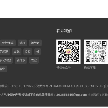
联系我们
统计年鉴
环境
地级市
字经济
金融
DID
省
字化转型
碳排放
农业
微信公众号
微信客服
造业
用协议
COPYRIGHT 2022 众鲤数据网 ZLDATAS.COM.ALLRIGHTS RESERVED.
皖I
知识产权保护声明
投诉或不良信息处理邮箱：363658145@qq.com
法律顾问：范律