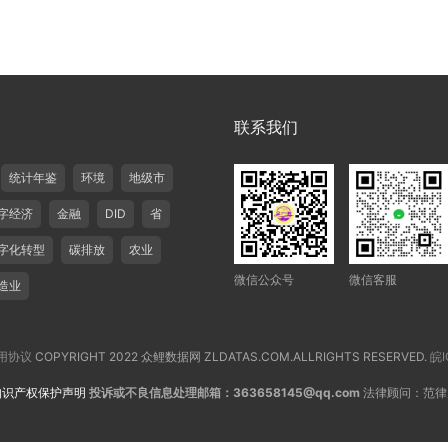
联系我们
统计年鉴
环境
地级市
字经济
金融
DID
省
字化转型
碳排放
农业
微信公众号
微信客服
造业
用协议
COPYRIGHT 2022 众鲤数据网 ZLDATAS.COM.ALLRIGHTS RESERVED.
皖I
知识产权保护声明
投诉或不良信息处理邮箱：363658145@qq.com
法律顾问：范律