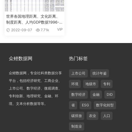
世界各国地理距离、文化距离、
制度距离、人均GDP数据1996-
2020年
VIP
2022-09-07
7.71k
众鲤数据网
热门标签
众鲤数据网，专业社科类数据分享
上市公司
统计年鉴
平台，包括经济研究、工商企业、
环境
地级市
专利
上市公司、数字经济、微观调查、
数字经济
金融
DID
专利创新、地理研究、金融、环
境、文本分析数据等等。
省
ESG
数字化转型
碳排放
农业
人口
制造业