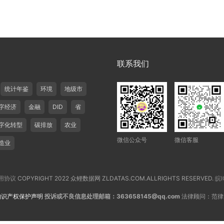
联系我们
统计年鉴
环境
地级市
字经济
金融
DID
省
字化转型
碳排放
农业
微信公众号
微信客服
造业
用协议
COPYRIGHT 2022 众鲤数据网 ZLDATAS.COM.ALLRIGHTS RESERVED.
皖I
知识产权保护声明
投诉或不良信息处理邮箱：363658145@qq.com
法律顾问：范律