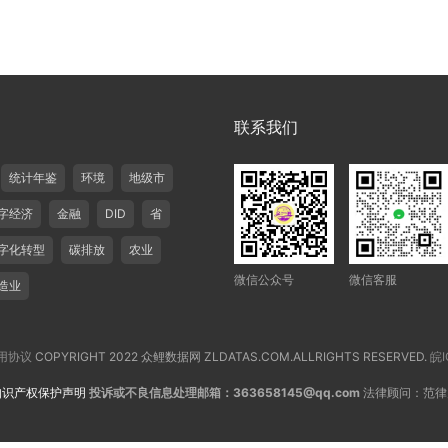
联系我们
统计年鉴
环境
地级市
字经济
金融
DID
省
字化转型
碳排放
农业
微信公众号
微信客服
造业
用协议
COPYRIGHT 2022 众鲤数据网 ZLDATAS.COM.ALLRIGHTS RESERVED.
皖I
知识产权保护声明
投诉或不良信息处理邮箱：363658145@qq.com
法律顾问：范律