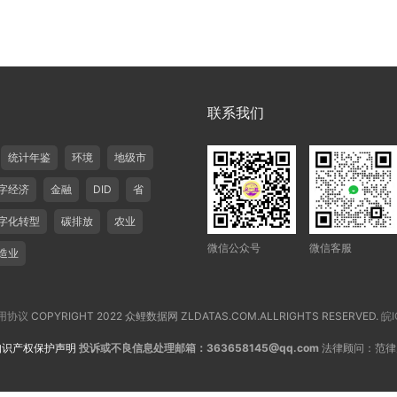
联系我们
统计年鉴
环境
地级市
字经济
金融
DID
省
字化转型
碳排放
农业
微信公众号
微信客服
造业
用协议
COPYRIGHT 2022 众鲤数据网 ZLDATAS.COM.ALLRIGHTS RESERVED.
皖I
知识产权保护声明
投诉或不良信息处理邮箱：363658145@qq.com
法律顾问：范律