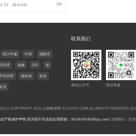
VIP
2-23
9.44k
联系我们
统计年鉴
环境
地级市
字经济
金融
DID
省
字化转型
碳排放
农业
微信公众号
微信客服
造业
用协议
COPYRIGHT 2022 众鲤数据网 ZLDATAS.COM.ALLRIGHTS RESERVED.
皖I
知识产权保护声明
投诉或不良信息处理邮箱：363658145@qq.com
法律顾问：范律